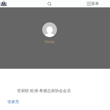
跳
菜单
至
内
容
Stefan
加入于: 2024-08-10
文章: 34
世厨联·欧洲·希腊总厨协会会员
张家亮