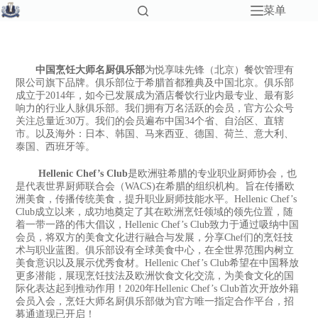
菜单
中国烹饪大师名厨俱乐部
为悦享味先锋（北京）餐饮管理有
限公司旗下品牌。俱乐部位于希腊首都雅典及中国北京。俱乐部
成立于2014年，如今已发展成为酒店餐饮行业内最专业、最有影
响力的行业人脉俱乐部。我们拥有万名活跃的会员，官方公众号
关注总量近30万。我们的会员遍布中国34个省、自治区、直辖
市。以及海外：日本、韩国、马来西亚、德国、荷兰、意大利、
泰国、西班牙等。
Hellenic Chef’s Club
是欧洲驻希腊的专业职业厨师协会，也
是代表世界厨师联合会（WACS)在希腊的组织机构。旨在传播欧
洲美食，传播传统美食，提升职业厨师技能水平。Hellenic Chef’s
Club成立以来，成功地奠定了其在欧洲烹饪领域的领先位置，随
着一带一路的伟大倡议，Hellenic Chef’s Club致力于通过吸纳中国
会员，将双方的美食文化进行融合与发展，分享Chef们的烹饪技
术与职业蓝图。俱乐部设有全球美食中心，在全世界范围内树立
美食意识以及展示优秀食材。Hellenic Chef’s Club希望在中国释放
更多潜能，展现烹饪技法及欧洲饮食文化交流，为美食文化的国
际化表达起到推动作用！2020年Hellenic Chef’s Club首次开放外籍
会员入会，烹饪大师名厨俱乐部做为官方唯一指定合作平台，招
募通道现已开启！