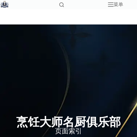
菜单
烹饪大师名厨俱乐部
页面索引